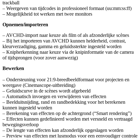
trackball
– Weergeven van tijdcodes in professioneel formaat (uu:mm:ss:ff)
– Mogelijkheid tot werken met twee monitors
Opnemen/importeren
– AVCHD-import naar keuze als film of als afzonderlijke scènes
– Bij het importeren van AVCHD kunnen helderheid, contrast,
kleurverzadiging, gamma en geluidssterkte ingesteld worden
– Knipherkenning naar keuze via de knipinformatie van de camera
of tijdsprongen (voor zover aanwezig)
Bewerken
– Ondersteuning voor 21:9-breedbeeldformaat voor projecten en
weergave (Cinemascope-uitbreiding)
– Geluidscurve in de scènes wordt afgebeeld
– Automatisch invoegen en verwijderen van effecten
– Beelduitsnijding, rand en randbedekking voor het berekenen
kunnen ingesteld worden
– Berekening van effecten op de achtergrond (“Smart rendering”)
– Effecten kunnen gedefinieerd worden met versneld en vertraagd
bewegingsverloop
– De lengte van effecten kan afzonderlijk opgeslagen worden
– Preview van effecten met lusmodus voor een eenvoudiger controle