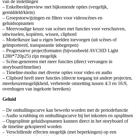
van de instellingen
– Enkelbeeldpreview met bijkomende opties (vergelijk,
gemiddeld/klein)
– Groepstoewijzingen en filters voor videoscènes en
geluidsopnamen
– Meervoudige keuze van scènes met functies voor verschuiven,
uitwisselen, kopiëren, wissen, clipbord
– Motiefkeuze laat u eigen beelden toevoegen (uit scènes of
geïmporteerd, transparantie inbegrepen)
– Progressieve projectformaten (bijvoorbeeld AVCHD Light
1280*720p25) zijn mogelijk
– Scène-genereren met meer functies (direct vervangen in
storyboard/timeline)
– Timeline-modus met diverse opties voor video en audio
– Clipbord heeft meer functies (directe toegang tot andere projecten,
meerkeuzemogelijkheid, verbeterde omzetting tussen 4:3 en 16:9,
overdragen van ingekorte bereiken)
Geluid
– De omhullingscurve kan bewerkt worden met de periodefunctie
– Audio scrubbing en omhullingscurve bij het inkorten en opsplitsen
– Opgesplitste geluidsopnamen kunnen direct in het storyboard of
de timeline gekopieerd worden
– Verschillende effecten mogelijk (met beperkingen) op een