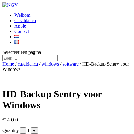
Welkom
Casablanca
Apple
Contact
Selecteer een pagina
Home
/
casablanca
/
windows
/
software
/ HD-Backup Sentry voor
Windows
HD-Backup Sentry voor
Windows
€
149,00
Quantity
1
-
+